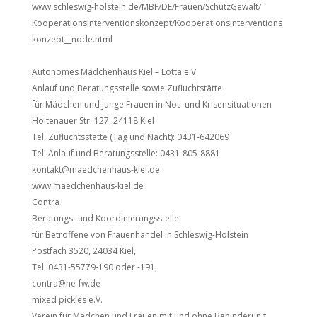
www.schleswig-holstein.de/MBF/DE/Frauen/SchutzGewalt/
KooperationsInterventionskonzept/KooperationsInterventions
konzept__node.html
Autonomes Mädchenhaus Kiel – Lotta e.V.
Anlauf und Beratungsstelle sowie Zufluchtstätte
für Mädchen und junge Frauen in Not- und Krisensituationen
Holtenauer Str. 127, 24118 Kiel
Tel. Zufluchtsstätte (Tag und Nacht): 0431-642069
Tel. Anlauf und Beratungsstelle: 0431-805-8881
kontakt@maedchenhaus-kiel.de
www.maedchenhaus-kiel.de
Contra
Beratungs- und Koordinierungsstelle
für Betroffene von Frauenhandel in Schleswig-Holstein
Postfach 3520, 24034 Kiel,
Tel. 0431-55779-190 oder -191,
contra@ne-fw.de
mixed pickles e.V.
Verein für Mädchen und Frauen mit und ohne Behinderung