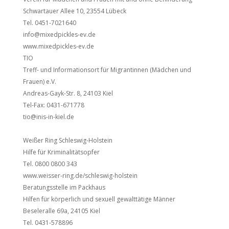
Schwartauer Allee 10, 23554 Lübeck
Tel. 0451-7021640
info@mixedpickles-ev.de
www.mixedpickles-ev.de
TIO
Treff- und Informationsort für Migrantinnen (Mädchen und
Frauen) e.V.
Andreas-Gayk-Str. 8, 24103 Kiel
Tel-Fax: 0431-671778
tio@inis-in-kiel.de
Weißer Ring Schleswig-Holstein
Hilfe für Kriminalitätsopfer
Tel. 0800 0800 343
www.weisser-ring.de/schleswig-holstein
Beratungsstelle im Packhaus
Hilfen für körperlich und sexuell gewalttätige Männer
Beseleralle 69a, 24105 Kiel
Tel. 0431-578896